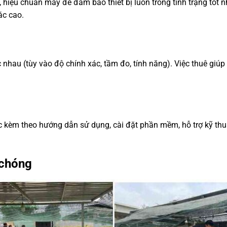
a, hiệu chuẩn máy để đảm bảo thiết bị luôn trong tình trạng tố
ác cao.
 nhau (tùy vào độ chính xác, tầm đo, tính năng). Việc thuê giúp
 kèm theo hướng dẫn sử dụng, cài đặt phần mềm, hỗ trợ kỹ thuậ
 chóng