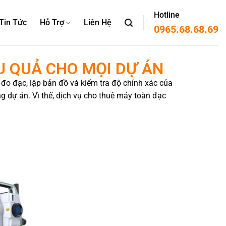
Hotline
Tin Tức
Hỗ Trợ
Liên Hệ
0965.68.68.69
U QUẢ CHO MỌI DỰ ÁN
c đo đạc, lập bản đồ và kiểm tra độ chính xác của
g dự án. Vì thế, dịch vụ cho thuê máy toàn đạc