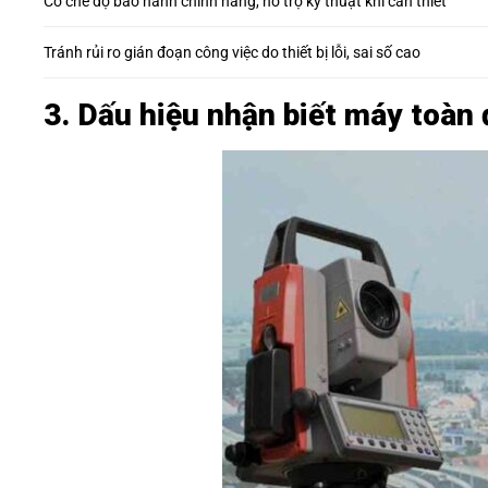
Có chế độ bảo hành chính hãng, hỗ trợ kỹ thuật khi cần thiết
Tránh rủi ro gián đoạn công việc do thiết bị lỗi, sai số cao
3. Dấu hiệu nhận biết máy toàn 