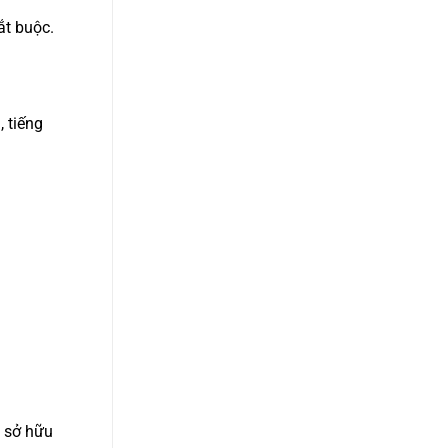
ắt buộc.
 tiếng
n sở hữu