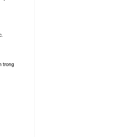
c.
m trong