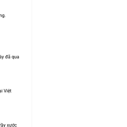
ng.
máy đã qua
i Việt
trầy xước