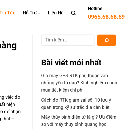
Hotline
Tin Tức
Hỗ Trợ
Liên Hệ
0965.68.68.69
hàng
Bài viết mới nhất
Giá máy GPS RTK phụ thuộc vào
những yếu tố nào? Kinh nghiệm chọn
mua tiết kiệm chi phí
ng việc đo
Cách đo RTK giảm sai số: 10 lưu ý
uất hiện
quan trọng kỹ sư trắc địa cần biết
ao để nhận
Máy thủy bình điện tử là gì? Ưu điểm
g thật –
so với máy thủy bình quang học