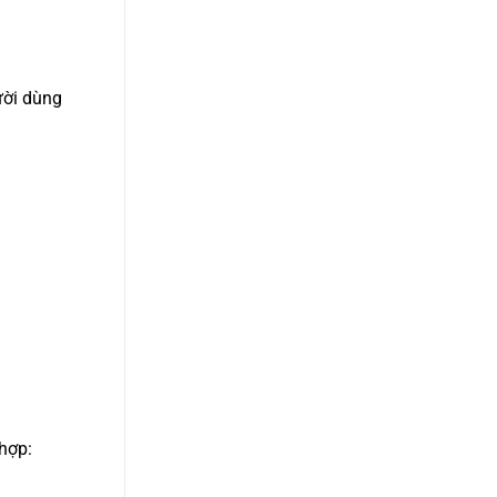
gười dùng
 hợp: