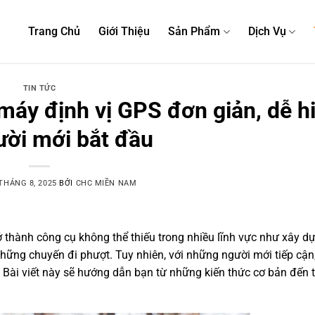
Trang Chủ
Giới Thiệu
Sản Phẩm
Dịch Vụ
TIN TỨC
áy định vị GPS đơn giản, dễ h
ười mới bắt đầu
THÁNG 8, 2025
BỞI
CHC MIỀN NAM
ở thành công cụ không thể thiếu trong nhiều lĩnh vực như xây d
những chuyến đi phượt. Tuy nhiên, với những người mới tiếp cận,
 Bài viết này sẽ hướng dẫn bạn từ những kiến thức cơ bản đến 