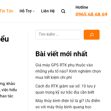
Hotline
Tin Tức
Hỗ Trợ
Liên Hệ
0965.68.68.69
iểu
Bài viết mới nhất
Giá máy GPS RTK phụ thuộc vào
những yếu tố nào? Kinh nghiệm chọn
mua tiết kiệm chi phí
ựng, khảo
Cách đo RTK giảm sai số: 10 lưu ý
 việc hiểu
quan trọng kỹ sư trắc địa cần biết
thao tác
Máy thủy bình điện tử là gì? Ưu điểm
so với máy thủy bình quang học