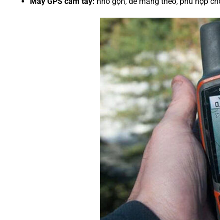
Máy GPS cầm tay:
nhỏ gọn, dễ mang theo, phù hợp cho d