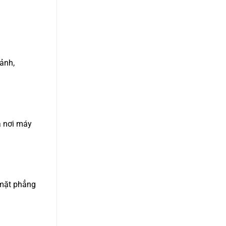
ảnh,
à nơi máy
 mặt phẳng