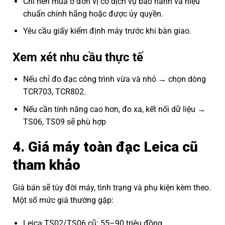
Chỉ nên mua ở đơn vị có dịch vụ bảo hành và hiệu
chuẩn chính hãng hoặc được ủy quyền.
Yêu cầu giấy kiểm định máy trước khi bàn giao.
Xem xét nhu cầu thực tế
Nếu chỉ đo đạc công trình vừa và nhỏ → chọn dòng
TCR703, TCR802.
Nếu cần tính năng cao hơn, đo xa, kết nối dữ liệu →
TS06, TS09 sẽ phù hợp
4. Giá máy toàn đạc Leica cũ
tham khảo
Giá bán sẽ tùy đời máy, tình trạng và phụ kiện kèm theo.
Một số mức giá thường gặp:
Leica TS02/TS06 cũ: 55–90 triệu đồng.