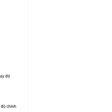
tay độ
ề độ chính