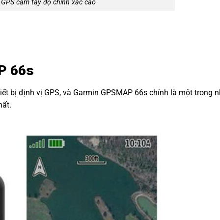
 GPS cầm tay độ chính xác cao
P 66s
thiết bị định vị GPS, và Garmin GPSMAP 66s chính là một trong 
hất.