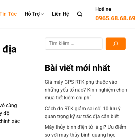
Hotline
Tin Tức
Hỗ Trợ
Liên Hệ
0965.68.68.69
 địa
Bài viết mới nhất
Giá máy GPS RTK phụ thuộc vào
những yếu tố nào? Kinh nghiệm chọn
mua tiết kiệm chi phí
 vô cùng
Cách đo RTK giảm sai số: 10 lưu ý
ay độ
quan trọng kỹ sư trắc địa cần biết
chính xác
Máy thủy bình điện tử là gì? Ưu điểm
so với máy thủy bình quang học